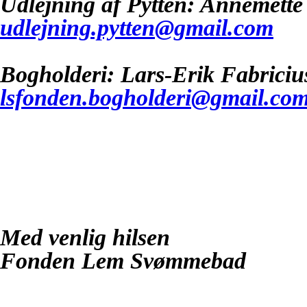
Udlejning af Pytten: Annemette
udlejning.pytten@gmail.com
Bogholderi: Lars-Erik Fabriciu
lsfonden.bogholderi@gmail.co
Med venlig hilsen
Fonden Lem Svømmebad