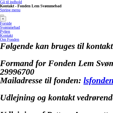
Gå til indhold
Kontakt - Fonden Lem Svømmebad
Spring menu
×
Forside
Svømmebad
Pytten
Kontakt
Om Fonden
Følgende kan bruges til kont
Formand for Fonden Lem Svømm
29996700
Mailadresse til fonden:
lsfonde
Udlejning og kontakt vedrøre